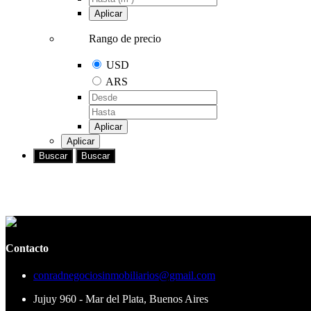
Aplicar
Rango de precio
USD
ARS
Aplicar
Aplicar
Buscar
Buscar
Contacto
conradnegociosinmobiliarios@gmail.com
Jujuy 960 - Mar del Plata, Buenos Aires